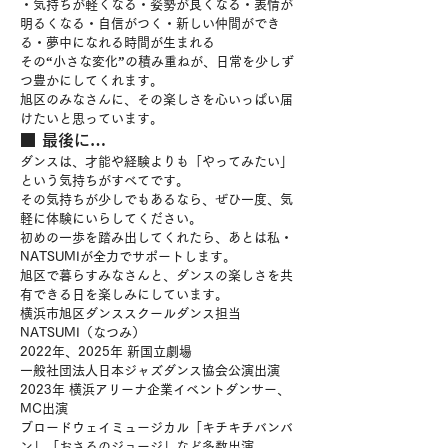
・気持ちが軽くなる・姿勢が良くなる・表情が
明るくなる・自信がつく・新しい仲間ができ
る・夢中になれる時間が生まれる
その“小さな変化”の積み重ねが、日常を少しず
つ豊かにしてくれます。
旭区のみなさんに、その楽しさを心いっぱい届
けたいと思っています。
■ 最後に…
ダンスは、才能や経験よりも
「やってみたい」
という気持ちがすべてです。
その気持ちが少しでもあるなら、ぜひ一度、気
軽に体験にいらしてください。
初めの一歩を踏み出してくれたら、あとは私・
NATSUMIが全力でサポートします。
旭区で暮らすみなさんと、ダンスの楽しさを共
有できる日を楽しみにしています。
横浜市旭区ダンススクールダンス担当　
NATSUMI（なつみ）
2022年、2025年 新国立劇場 
一般社団法人日本ジャズダンス協会公演出演
2023年 横浜アリーナ企業イベントダンサー、
MC出演
ブロードウェイミュージカル「キチキチバンバ
ン」「おさるのジョージ」など多数出演