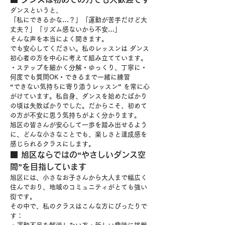
ダンスというと、
「私にできるかな…？」「運動が苦手だけど大
丈夫？」「リズム感ないから不安…」
そんな声を本当によく聞きます。
でも安心してください。私のレッスンは 
ダンス
初心者の方を中心に考えて組み立てています。
・ステップを細かく分解・ゆっくり、丁寧に・
何度でも質問OK・できるまで一緒に練習
“できない気持ちに寄り添うレッスン” を常に心
がけています。私自身、ダンスを始めたばかり
の頃は失敗ばかりでした。だからこそ、初めて
の方が不安に思う気持ちがよく分かります。
旭区の皆さんが安心して一歩を踏み出せるよう
に、どんな小さなことでも、楽しさと達成感を
感じられるクラスにします。
■ 旭区ならではの“やさしいダンス空
間”を目指しています
旭区には、小さなお子さんから大人まで幅広く
住んでおり、地域のコミュニティがとても強い
街です。
その中で、私のクラスはこんな方にぴったりで
す：