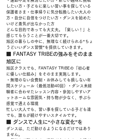
・運動不足を解消したい方・新しい趣味に挑戦
したい方・子どもに楽しい習い事を探している
保護者さま・仕事帰りに気分転換したい大人の
方・自分に自信をつけたい方・ダンスを始めた
いけど勇気が出なかった方
どんな目的であっても大丈夫。
「楽しい！」と
感じてもらうことが一番大切です。
旭区の暮らしの中に、無理なく続けられる“ちょ
うどいいダンス習慣”を提供していきます。
■ FANTASY TRIBEの強みをそのまま
旭区に
旭区クラスでも、FANTASY TRIBEの「初心者
に優しい仕組み」をそのまま実施します。
・無理のない会費制・お休みしても損しない年
間スケジュール（最低活動40回）・ダンス未経
験者に合わせたレッスン内容・参加しやすいア
ットホームな雰囲気・持ち物が少なく、手ぶら
感覚で通える環境
忙しい大人でも、習い事を探している子ども達
でも、誰もが続けやすいスタイルです。
■ ダンスで人生に“小さな変化”を
ダンスは、ただ動けるようになるだけではあり
ません。