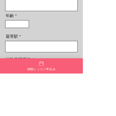
年齢
最寄駅
体験希望店舗
体験レッスン申込み
希望クラス
*
大人（中学生以上）
キッズ
なにで見つけましたか？