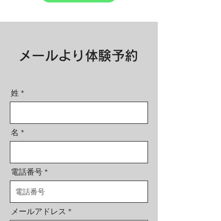
​メールより体験予約
姓
名
電話番号
メールアドレス