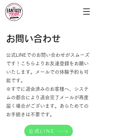
お問い合わせ
公式LINEでのお問い合わせがスムーズ
です！
​こちらよりお友達登録をお願い
いたします。
​メールでの体験予約も可
能です。
※すでに退会済みのお客様へ、システ
ムの都合により退会完了メールが再度
届く場合がございます。あらためての
お手続きは不要です。
公式LINE