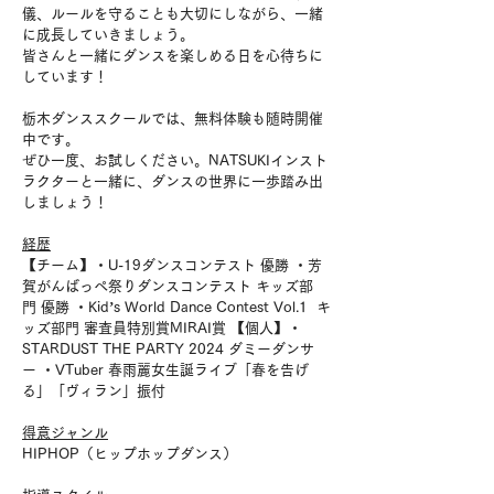
儀、ルールを守ることも大切にしながら、一緒
に成長していきましょう。
皆さんと一緒にダンスを楽しめる日を心待ちに
しています！
栃木ダンススクールでは、無料体験も随時開催
中です。
ぜひ一度、お試しください。NATSUKIインスト
ラクターと一緒に、ダンスの世界に一歩踏み出
しましょう！
経歴
【チーム】・U-19ダンスコンテスト 優勝 ・芳
賀がんばっぺ祭りダンスコンテスト キッズ部
門 優勝 ・Kid’s World Dance Contest Vol.1  キ
ッズ部門 審査員特別賞MIRAI賞 【個人】・
STARDUST THE PARTY 2024 ダミーダンサ
ー ・VTuber 春雨麗女生誕ライブ「春を告げ
る」「ヴィラン」振付
得意ジャンル
HIPHOP（ヒップホップダンス）