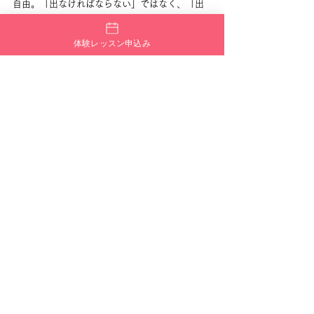
自由。「出なければならない」ではなく、「出
たい人が楽しむ」というスタンスです。
・完璧を求めない・間違えても大丈夫・挑戦し
体験レッスン申込み
たことを評価
この考え方があるからこそ、人前が苦手な子ど
もも一歩踏み出せます。
実際に、最初は後ろで踊っていた子が、半年後
には笑顔で前に立てるようになることもありま
す。その変化こそが、府中校が大切にしている
成長です🌈
👨‍👩‍👧 保護者にとっての安心材料
子どもの習い事選びで重要なのは、技術以上に
「環境」です。
府中校では、・年齢や体力に合った無理のない
動き・否定しない声かけ・子どもの気持ちを尊
重
が徹底されています。
そのため、「怒られるのが怖い」「失敗したら
嫌われるかも」