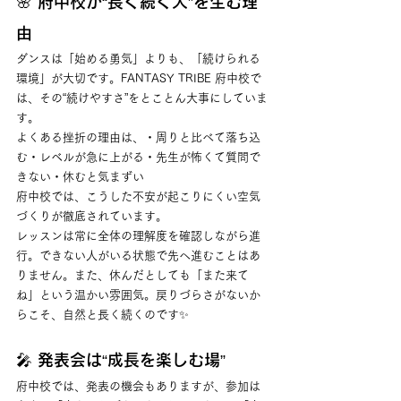
🌸 府中校が“長く続く人”を生む理
由
ダンスは「始める勇気」よりも、「続けられる
環境」が大切です。FANTASY TRIBE 府中校で
は、その“続けやすさ”をとことん大事にしていま
す。
よくある挫折の理由は、・周りと比べて落ち込
む・レベルが急に上がる・先生が怖くて質問で
きない・休むと気まずい
府中校では、こうした不安が起こりにくい空気
づくりが徹底されています。
レッスンは常に全体の理解度を確認しながら進
行。できない人がいる状態で先へ進むことはあ
りません。また、休んだとしても「また来て
ね」という温かい雰囲気。戻りづらさがないか
らこそ、自然と長く続くのです✨
🎤 発表会は“成長を楽しむ場”
府中校では、発表の機会もありますが、参加は