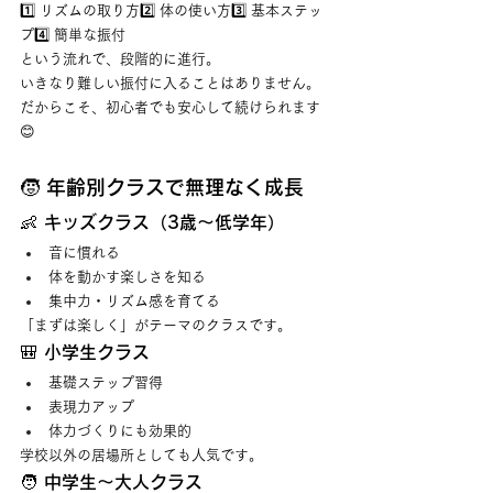
1️⃣ リズムの取り方2️⃣ 体の使い方3️⃣ 基本ステッ
プ4️⃣ 簡単な振付
という流れで、段階的に進行。
いきなり難しい振付に入ることはありません。
だからこそ、初心者でも安心して続けられます
😊
🧒 年齢別クラスで無理なく成長
👶 キッズクラス（3歳〜低学年）
音に慣れる
体を動かす楽しさを知る
集中力・リズム感を育てる
「まずは楽しく」がテーマのクラスです。
🎒 小学生クラス
基礎ステップ習得
表現力アップ
体力づくりにも効果的
学校以外の居場所としても人気です。
🧑 中学生〜大人クラス