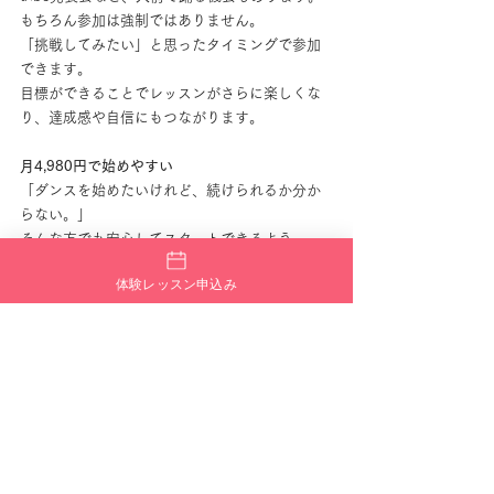
もちろん参加は強制ではありません。
「挑戦してみたい」と思ったタイミングで参加
できます。
目標ができることでレッスンがさらに楽しくな
り、達成感や自信にもつながります。
月4,980円で始めやすい
「ダンスを始めたいけれど、続けられるか分か
らない。」
そんな方でも安心してスタートできるよう、
Fantasy tribeでは
月4,980円
という続けやすい料
体験レッスン申込み
金設定にしています。
さらに、ご家族で通われる方向けの
家族割
もご
用意しています。
よくあるご質問
Q. ダンス未経験でも大丈夫ですか？
もちろん大丈夫です。
生徒さんの多くが未経験からスタートしていま
す。