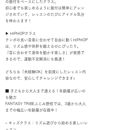
の振付をベースにしたクラス。
初心者でも楽しめるように振付は簡単にアレン
ジされていて、レッスンのたびにアイドル気分
を味わえます！
▶ HIPHOPクラス
テンポの良い音楽に合わせて自由に動くHIPHOP
は、リズム感や体幹を鍛えるのにぴったり。
「音に合わせて身体を動かす楽しさ」が実感で
きるので、運動不足解消にも最適！
どちらも「未経験OK」を前提にしたレッスン内
容なので、安心してチャレンジできます♪
■ 子どもから大人まで通える！年齢層が広いの
も魅力
FANTASY TRIBEふじみ野校では、3歳から大人
までの幅広い年齢層が在籍中！
– キッズクラス：リズム遊びから始める楽しいレ
ッスン