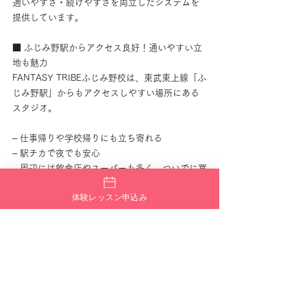
通いやすさ・続けやすさを両立したシステムを
提供しています。
■ ふじみ野駅からアクセス良好！通いやすい立
地も魅力
FANTASY TRIBEふじみ野校は、東武東上線「ふ
じみ野駅」からもアクセスしやすい場所にある
スタジオ。
– 仕事帰りや学校帰りにも立ち寄れる
– 駅チカで夜でも安心
– 周辺には飲食店やスーパーも多く、ついでに買
い物も♪
体験レッスン申込み
“ダンスが日常の一部になる”ような、生活に馴染
むロケーションが魅力です。
■ まずは無料体験レッスンで、雰囲気を感じて
みて！
「雰囲気が気になる」
「どんな先生？レッスンの流れは？」