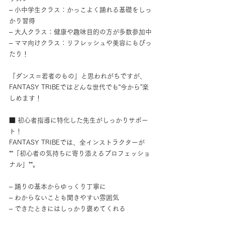
– 小中学生クラス：かっこよく踊れる基礎をしっ
かり習得
– 大人クラス：健康や趣味目的の方が多数参加中
– ママ向けクラス：リフレッシュや美容にもぴっ
たり！
「ダンス＝若者のもの」と思われがちですが、
FANTASY TRIBEではどんな世代でも“今から”楽
しめます！
■ 初心者指導に特化した先生がしっかりサポー
ト！
FANTASY TRIBEでは、全インストラクターが
**「初心者の気持ちに寄り添えるプロフェッショ
ナル」**。
– 踊りの基本からゆっくり丁寧に
– わからないことも聞きやすい雰囲気
– できたときにはしっかり褒めてくれる