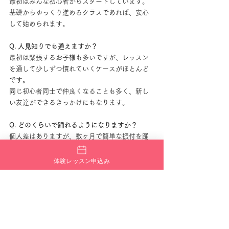
最初はみんな初心者からスタートしています。
基礎からゆっくり進めるクラスであれば、安心
して始められます。
Q. 人見知りでも通えますか？
最初は緊張するお子様も多いですが、レッスン
を通して少しずつ慣れていくケースがほとんど
です。
同じ初心者同士で仲良くなることも多く、新し
い友達ができるきっかけにもなります。
Q. どのくらいで踊れるようになりますか？
個人差はありますが、数ヶ月で簡単な振付を踊
れるようになるお子様が多いです。
継続することで、どんどん自信にもつながって
体験レッスン申込み
いきます。
まずは体験レッスンがおすすめ
小学生初心者の場合、実際に体験してみること
がとても大切です。
ホームページだけでは分からない、