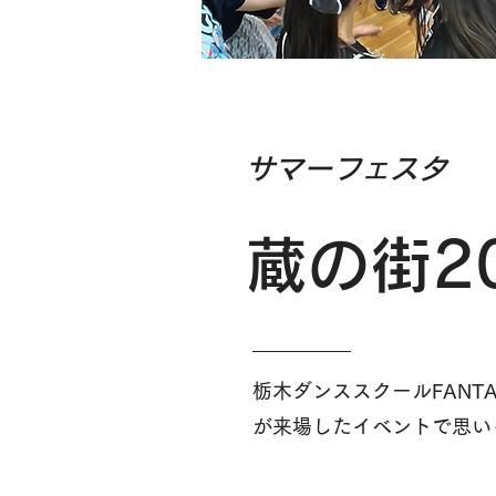
サマーフェスタ
蔵の街2
​栃木ダンススクールFAN
が来場したイベントで思い