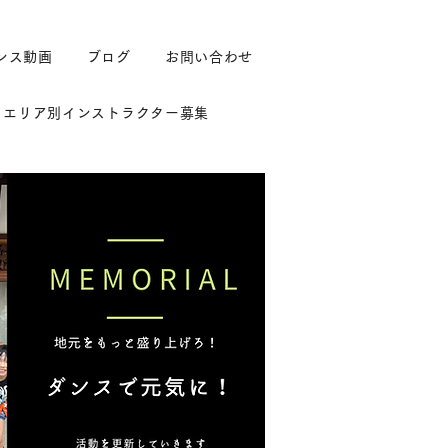
ンス動画
ブログ
お問い合わせ
エリア別インストラクター募集