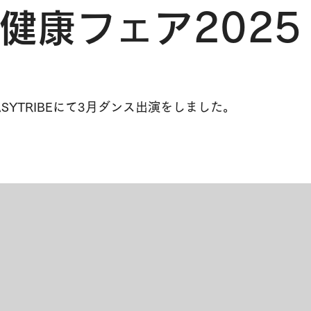
健康フェア2025
ASYTRIBEにて3月ダンス出演をしました。