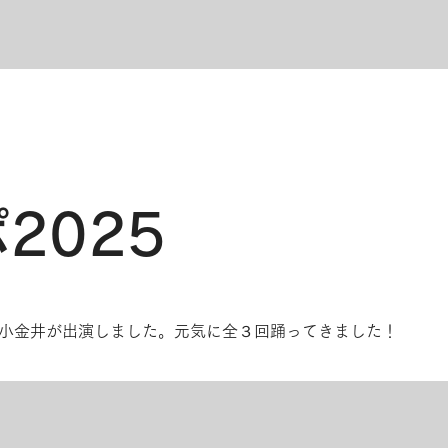
2025
RIBE小金井が出演しました。元気に全３回踊ってきました！