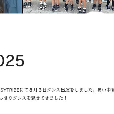
025
TASYTRIBEにて８月３日ダンス出演をしました。暑い中
っきりダンスを魅せてきました！