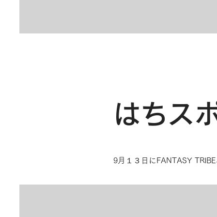
​はちスポ
9月１３日にFANTASY T