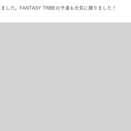
した。FANTASY TRIBEの子達も元気に踊りました！