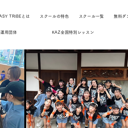
ASY TRIBEとは
スクールの特色
スクール一覧
無料ダ
運用団体
KAZ全国特別レッスン