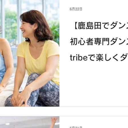
6月22日
【鹿島田でダン
初心者専門ダンス
tribeで楽し