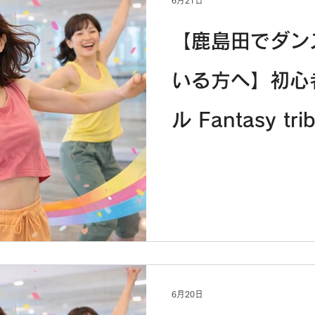
6月21日
【鹿島田でダン
いる方へ】初心
ル Fantasy t
HIPHOP・K
対応！
6月20日