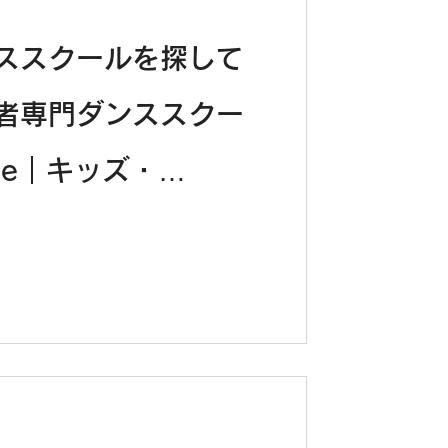
ススクールを探して
者専門ダンススクー
ribe｜キッズ・
-POP・大人初心者まで