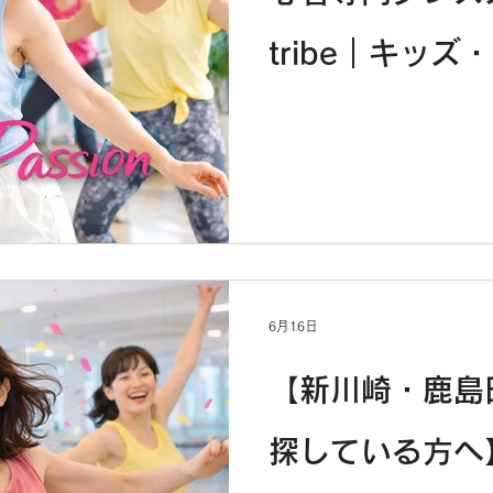
tribe｜キッ
まで大歓迎！
6月16日
【新川崎・鹿島
探している方へ