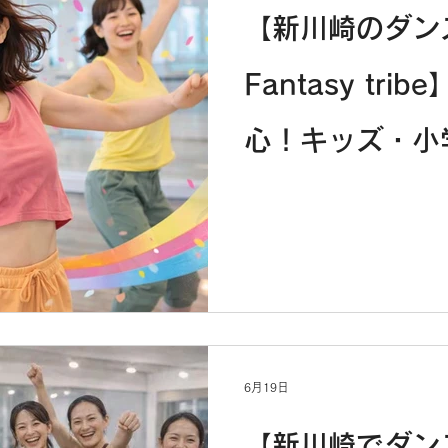
【新川崎のダン
Fantasy tr
心！キッズ・小
で楽しく通える
6月19日
【新川崎でダン