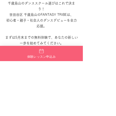
千歳烏山のダンススクール選びはこれで決ま
り！
世田谷区 千歳烏山のFANTASY TRIBEは、
初心者・親子・社会人のダンスデビューを全力
応援。
まずは5月末までの無料体験で、あなたの新しい
一歩を始めてみてください。
体験レッスン申込み
【告知】
2025年夏の納涼祭
~若手講師のみで構成された初の夏イベント~