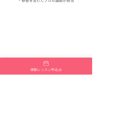
･ 研修を受けたプロの講師が担当
体験レッスン申込み
まずは、気になったら
FANTASY TRIBE青梅の体験レッスンへ！🌟
【
無料ダンス体験会
】
ご予約受付中！
(毎週木曜日)
8/8 . 8/15 .8/22 .8/29