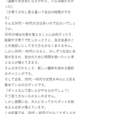
「運動不足は気になるけれど、ジムは続かなか
った」
「子育てが少し落ち着いて自分の時間ができ
た」
そんな30代・40代の方は多いのではないでしょ
うか。
20代の頃は仕事を覚えることに必死だったり、
結婚や子育てで忙しかったりと、自分自身のこ
とを後回しにしてきた方も少なくありません。
しかし30代・40代になると、少しずつ生活に余
裕が生まれ、自分のために時間を使いたいと考
える人が増えてきます。
そんな今だからこそ、新しい趣味を始める絶好
のタイミングです。
そして近年、30代・40代の女性を中心に人気を
集めているのがダンスです。
「ダンスなんて若い人がやるものでしょ？」
そう思う方もいるかもしれません。
しかし実際には、大人になってからダンスを始
める人は年々増えています。
この記事では、30代・40代だからこそダンスが