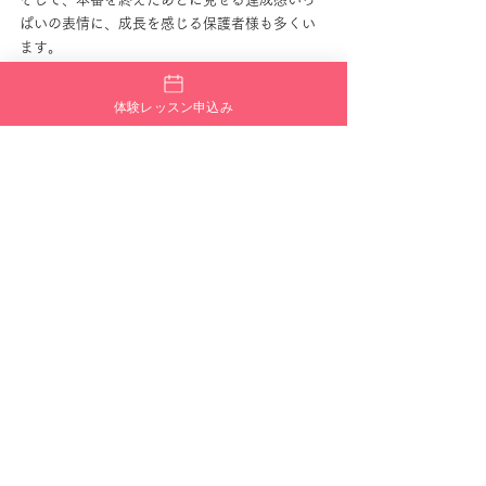
ぱいの表情に、成長を感じる保護者様も多くい
ます。
発表会は、「上手に踊ること」だけではな
く、“挑戦する経験”そのものが大きな意味を持っ
体験レッスン申込み
ています。
⸻
ダンスは学校教育にもつながる
最近では学校の授業でもダンスが取り入れられ
ています。
そのため、
「学校の授業で困らないように」
「小さいうちから慣れてほしい」
という理由で始めるご家庭も増えています。
また、ダンスを通して、
音楽に合わせる力
表現する力
人前に立つ経験
などを学べるため、学校生活にもつながる部分
があります。
ダンスは、ただ踊りを覚えるだけではなく、“自