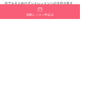
市でも大人向けダンスレッスンへの注目が高ま
っています。
体験レッスン申込み
ダンスを早く始めるメリット
もちろん、何歳からでも始められるダンスです
が、早い時期から始めるメリットもあります。
リズム感が身につく
幼少期は感覚を吸収しやすい時期です。
音楽を聴きながら身体を動かす経験を重ねるこ
とで、自然なリズム感が育ちます。
自己表現力が育つ
ダンスは自分の気持ちや個性を表現する活動で
す。
小さい頃から表現する経験を積むことで、自分
に自信を持てるようになります。
人前に強くなる
発表会やイベントでは多くの人の前で踊りま
す。