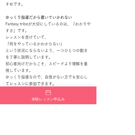
すめです。
ゆっくり指導だから置いていかれない
Fantasy tribeが大切にしているのは、「わかりや
すさ」です。
レッスンを受けていて、
「何をやっているかわからない」
という状況にならないよう、一つひとつの動き
を丁寧に説明しています。
初心者向けだからこそ、スピードより理解を重
視しています。
ゆっくり指導なので、自信がない方でも安心し
てレッスンに参加できます。
月4980円で始めやすい
体験レッスン申込み
習い事を続けるうえで料金も大切なポイントで
す。
Fantasy tribeは
月4980円
で通うことができま
す。
無理なく続けられる価格設定なので、