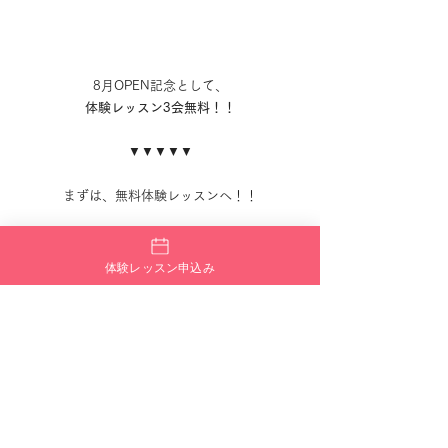
8月OPEN記念として、
体験レッスン3会無料！！
▼▼▼▼▼
まずは、無料体験レッスンへ！！
【
無料ダンス体験会
】
ご予約受付中！
体験レッスン申込み
8/8 . 8/15 . 8/22 . 8/29 . 9/5 . 9/12
┈┈┈┈┈┈┈┈┈┈𖤣𖥧𖥣𖡡𖥧𖤣
「毎週木曜日」
KID'SDANCE（キッズダンス）