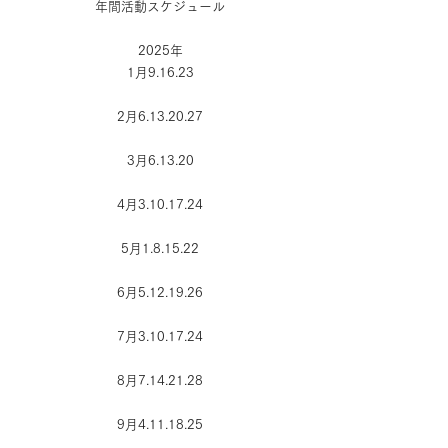
年間活動スケジュール
2025年
1月9.16.23
2月6.13.20.27
3月6.13.20
4月3.10.17.24
5月1.8.15.22
6月5.12.19.26
7月3.10.17.24
8月7.14.21.28
9月4.11.18.25