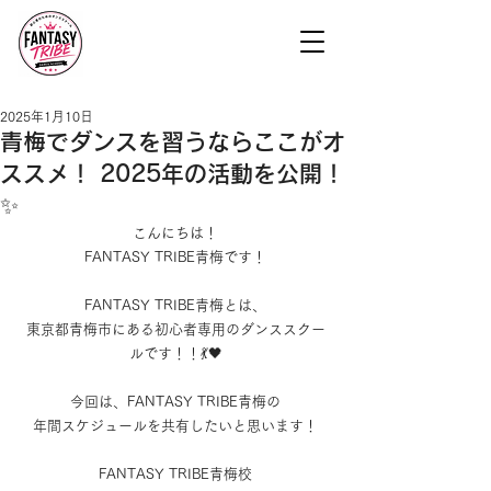
2025年1月10日
青梅でダンスを習うならここがオ
ススメ！ 2025年の活動を公開！
✨
こんにちは！
FANTASY TRIBE青梅です！
FANTASY TRIBE青梅とは、
東京都青梅市にある初心者専用のダンススクー
ルです！！💃🖤
今回は、FANTASY TRIBE青梅の
年間スケジュールを共有したいと思います！
FANTASY TRIBE青梅校