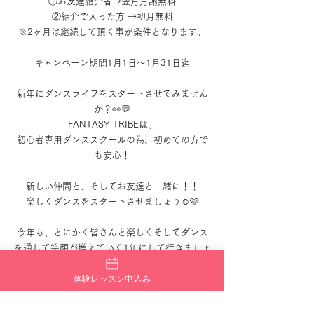
①お友達紹介者→翌月月謝無料
②紹介で入った方 →初月無料
※2ヶ月は継続して頂く事が条件となります。
キャンペーン期間1月1日〜1月31日迄
新年にダンスライフをスタートさせてみません
か？👀💬
FANTASY TRIBEは、
初心者専用ダンススクールの為、初めての方で
も安心！
新しい仲間と、そしてお友達と一緒に！！
楽しくダンスをスタートさせましょう☺️🩷
今年も、とにかく皆さんと楽しくそしてダンス
を通して笑顔が増えていく1年にして行きましょ
う！
体験レッスン申込み
新しい仲間も沢山募集中！
現在、キッズ/大人クラス合わせて生徒さんが12