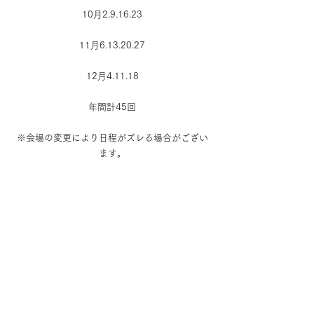
10月2.9.16.23
11月6.13.20.27
12月4.11.18
年間計45回
※会場の変更により日程がズレる場合がござい
ます。