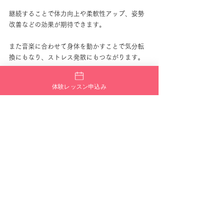
継続することで体力向上や柔軟性アップ、姿勢
改善などの効果が期待できます。
また音楽に合わせて身体を動かすことで気分転
換にもなり、ストレス発散にもつながります。
仕事や学校の疲れをリセットできる時間とし
体験レッスン申込み
て、ダンスを楽しむ方も多くいます。
## 仲間と一緒に成長できる
ダンススクールの魅力は仲間との出会いです。
同じ目標を持つ仲間と一緒に練習することで、
楽しみながら続けることができます。
できなかったことができるようになる喜びを共
有できることも大きな魅力です。
## まずは体験レッスンから