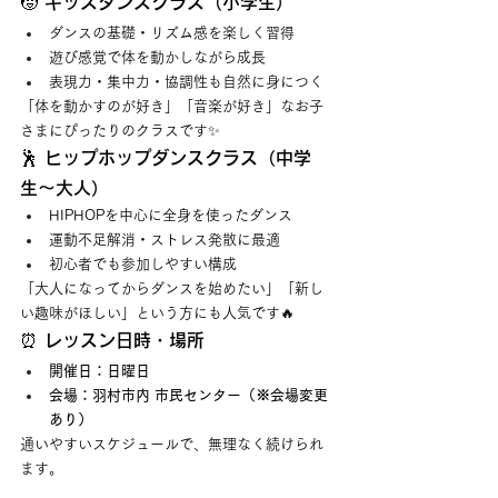
🧒 キッズダンスクラス（小学生）
ダンスの基礎・リズム感を楽しく習得
遊び感覚で体を動かしながら成長
表現力・集中力・協調性も自然に身につく
「体を動かすのが好き」「音楽が好き」なお子
さまにぴったりのクラスです✨
🕺 ヒップホップダンスクラス（中学
生〜大人）
HIPHOPを中心に全身を使ったダンス
運動不足解消・ストレス発散に最適
初心者でも参加しやすい構成
「大人になってからダンスを始めたい」「新し
い趣味がほしい」という方にも人気です🔥
⏰ レッスン日時・場所
開催日：日曜日
会場：羽村市内 市民センター（※会場変更
あり）
通いやすいスケジュールで、無理なく続けられ
ます。