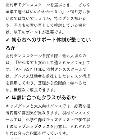
羽村市でダンススクールを選ぶとき、「どんな
基準で選べばいいかわからない」と悩む方も多
いのではないでしょうか。特にダンス初心者
や、子どもの習い事として検討している場合
は、以下のポイントが重要です。
✔ 初心者へのサポート体制が整ってい
るか
羽村ダンススクールを探す際に最も大切なの
は、「初心者でも安心して通えるかどうか」で
す。FANTASY TRIBE 羽村ダンススクールで
は、ダンス未経験者を前提としたレッスン構成
を採用しており、基礎から段階的に学べるた
め、無理なく成長できます。
✔ 年齢に合ったクラスがあるか
キッズダンスと大人向けダンスでは、必要な指
導内容や雰囲気が異なります。羽村ダンススク
ールでは、
小学生向けキッズクラス
と
中学生以
上のヒップホップクラス
を用意し、それぞれの
年代に合った指導を行っています。