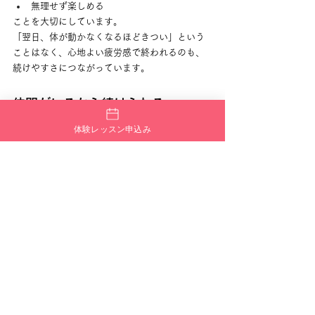
無理せず楽しめる
ことを大切にしています。
「翌日、体が動かなくなるほどきつい」という
ことはなく、心地よい疲労感で終われるのも、
続けやすさにつながっています。
仲間がいるから続けられる
FANTASY TRIBE 武蔵小金井校には、同じよう
体験レッスン申込み
に「初めて」からスタートした仲間がいます。
年齢や職業はさまざまですが、
同じ振付に挑戦する
同じところでつまずく
少しずつできるようになる
そんな経験を共有することで、自然と一体感が
生まれます。
「一人では続かなかったけど、ここなら続い
た」という声が多いのも、この雰囲気があるか
らです。
発表の場は“挑戦したい人だけ”