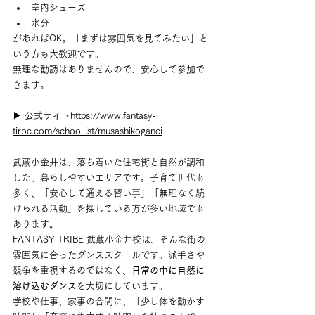
室内シューズ
水分
があればOK。「まずは雰囲気を見てみたい」と
いう方も大歓迎です。
無理な勧誘はありませんので、安心して参加で
きます。
▶ 公式サイト
https://
www.fantasy-
tirbe.com/schoollist/musashikoganei
武蔵小金井は、落ち着いた住宅街と自然が調和
した、暮らしやすいエリアです。子育て世代も
多く、「安心して通える習い事」「無理なく続
けられる活動」を探している方が多い地域でも
あります。
FANTASY TRIBE 武蔵小金井校は、そんな街の
雰囲気に合ったダンススクールです。派手さや
競争を重視するのではなく、
日常の中に自然に
溶け込むダンス
を大切にしています。
学校や仕事、家事の合間に、「少し体を動かす