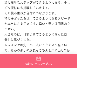
次に簡単なステップができるようになり、少し
ずつ振付にも挑戦していきます。
その積み重ねが自信につながります。
特に子どもたちは、できるようになるスピード
が本当にさまざまです。早い・遅いは関係あり
ません。
大切なのは、「前よりできるようになった自
分」に気づくこと。
レッスンでは先生が一人ひとりをよく見てい
て、ほんの少しの成長もきちんと声に出して伝
えます。
その言葉が、次のやる気につながります🌈
体験レッスン申込み
👨‍👩‍👧‍👦 親子で共有できる時間
旭区校では、親子で参加しているご家庭も増え
ています。
・子どもが頑張っている姿を近くで見られる・
家でも一緒に練習できる・共通の話題が増える
「今日こんなステップやったよ！」と嬉しそう
に話す姿は、習い事ならではの魅力です。