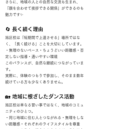
さらに、地域の人との自然な交流も生まれ、
「顔を合わせて挨拶できる関係」ができるのも
魅力です✨
🔄 長く続く理由
旭区校は「短期間で上達させる」場所ではな
く、「長く続ける」ことを大切にしています。
・無理のないペース・ちょうどいい距離感・否
定しない指導・通いやすい環境
このバランスが、自然な継続につながっていま
す。
実際に、体験のつもりで参加し、そのまま数年
続けている方も少なくありません。
🏡 地域に根ざしたダンス活動
旭区校は単なる習い事ではなく、地域のコミュ
ニティのひとつ。
・同じ地域に住む人とつながれる・無理をしな
い距離感・それぞれのライフスタイルを尊重