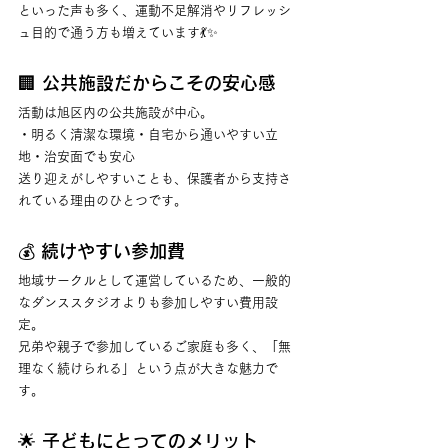
といった声も多く、運動不足解消やリフレッシ
ュ目的で通う方も増えています💃✨
🏢 公共施設だからこその安心感
活動は旭区内の公共施設が中心。
・明るく清潔な環境・自宅から通いやすい立
地・治安面でも安心
送り迎えがしやすいことも、保護者から支持さ
れている理由のひとつです。
💰 続けやすい参加費
地域サークルとして運営しているため、一般的
なダンススタジオよりも参加しやすい費用設
定。
兄弟や親子で参加しているご家庭も多く、「無
理なく続けられる」という点が大きな魅力で
す。
🌟 子どもにとってのメリット