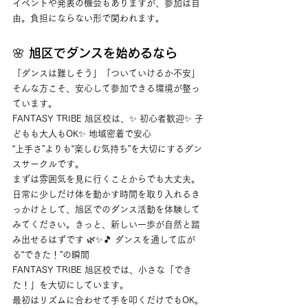
イベントや発表の機会もありますが、参加は自
由。負担にならない形で関われます。
🌸 旭区でダンスを始めるなら
「ダンスは難しそう」「ついていけるか不安」
そんな方こそ、安心して参加できる環境が整っ
ています。
FANTASY TRIBE 旭区校は、✨ 初心者歓迎✨ 子
どもも大人もOK✨ 地域密着で安心
“上手さ”よりも“楽しむ気持ち”を大切にするダン
スサークルです。
まずは雰囲気を見に行くことからでも大丈夫。
日常に少しだけ体を動かす時間を取り入れるき
っかけとして、旭区でのダンス活動を体験して
みてください。きっと、新しい一歩が自然と踏
み出せるはずです 🌿✨🎵 ダンスを通して広が
る“できた！”の瞬間
FANTASY TRIBE 旭区校では、小さな「でき
た！」を大切にしています。
最初はリズムに合わせて手を叩くだけでもOK。