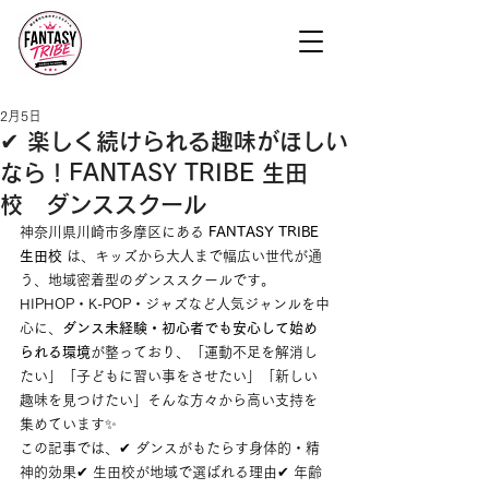
2月5日
✔ 楽しく続けられる趣味がほしい
なら！FANTASY TRIBE 生田
校 ダンススクール
神奈川県川崎市多摩区にある 
FANTASY TRIBE 
生田校
 は、キッズから大人まで幅広い世代が通
う、地域密着型のダンススクールです。
HIPHOP・K-POP・ジャズなど人気ジャンルを中
心に、
ダンス未経験・初心者でも安心して始め
られる環境
が整っており、「運動不足を解消し
たい」「子どもに習い事をさせたい」「新しい
趣味を見つけたい」そんな方々から高い支持を
集めています✨
この記事では、✔ ダンスがもたらす身体的・精
神的効果✔ 生田校が地域で選ばれる理由✔ 年齢