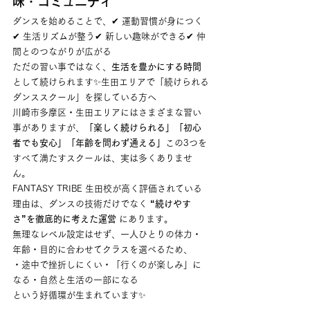
味・コミュニティ
ダンスを始めることで、✔ 運動習慣が身につく
✔ 生活リズムが整う✔ 新しい趣味ができる✔ 仲
間とのつながりが広がる
ただの習い事ではなく、
生活を豊かにする時間
として続けられます✨生田エリアで「続けられる
ダンススクール」を探している方へ
川崎市多摩区・生田エリアにはさまざまな習い
事がありますが、
「楽しく続けられる」「初心
者でも安心」「年齢を問わず通える」
この3つを
すべて満たすスクールは、実は多くありませ
ん。
FANTASY TRIBE 生田校が高く評価されている
理由は、ダンスの技術だけでなく 
“続けやす
さ”を徹底的に考えた運営
 にあります。
無理なレベル設定はせず、一人ひとりの体力・
年齢・目的に合わせてクラスを選べるため、
・途中で挫折しにくい・「行くのが楽しみ」に
なる・自然と生活の一部になる
という好循環が生まれています✨