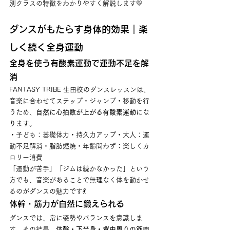
別クラスの特徴をわかりやすく解説します💛
ダンスがもたらす身体的効果｜楽
しく続く全身運動
全身を使う有酸素運動で運動不足を解
消
FANTASY TRIBE 生田校のダンスレッスンは、
音楽に合わせてステップ・ジャンプ・移動を行
うため、
自然に心拍数が上がる有酸素運動
にな
ります。
・子ども：基礎体力・持久力アップ・大人：運
動不足解消・脂肪燃焼・年齢問わず：楽しくカ
ロリー消費
「運動が苦手」「ジムは続かなかった」という
方でも、音楽があることで無理なく体を動かせ
るのがダンスの魅力です💃
体幹・筋力が自然に鍛えられる
ダンスでは、常に姿勢やバランスを意識しま
す。その結果、
体幹・下半身・背中周りの筋肉