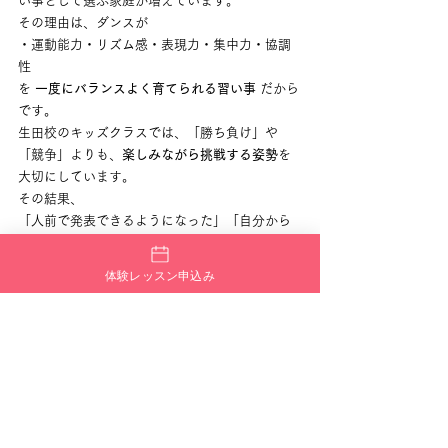
い事として選ぶ家庭が増えています。
その理由は、ダンスが
・運動能力・リズム感・表現力・集中力・協調
性
を 
一度にバランスよく育てられる習い事
 だから
です。
生田校のキッズクラスでは、「勝ち負け」や
「競争」よりも、
楽しみながら挑戦する姿勢
を
大切にしています。
その結果、
「人前で発表できるようになった」「自分から
挨拶できるようになった」「学校生活にも自信
が出てきた」
体験レッスン申込み
といった成長の声が多く寄せられています🌱
大人にとっても“始めやすく続けや
すい”ダンス環境
大人になってから新しいことを始めるのは、少
し勇気がいるもの。
生田校の大人クラスは、**「上手くなる前に、ま