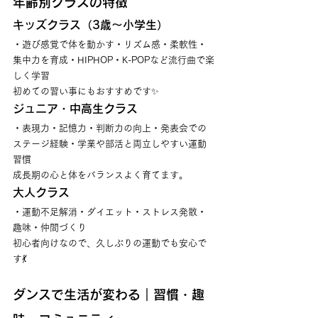
年齢別クラスの特徴
キッズクラス（3歳〜小学生）
・遊び感覚で体を動かす・リズム感・柔軟性・
集中力を育成・HIPHOP・K-POPなど流行曲で楽
しく学習
初めての習い事にもおすすめです✨
ジュニア・中高生クラス
・表現力・記憶力・判断力の向上・発表会での
ステージ経験・学業や部活と両立しやすい運動
習慣
成長期の心と体をバランスよく育てます。
大人クラス
・運動不足解消・ダイエット・ストレス発散・
趣味・仲間づくり
初心者向けなので、久しぶりの運動でも安心で
す💃
ダンスで生活が変わる｜習慣・趣