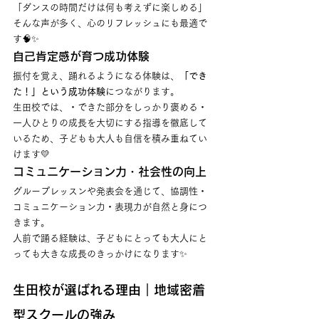
「ダンスの時間だけは何も考えずに楽しめる」
そんな声が多く、心のリフレッシュにも最適で
す🧠✨
自己肯定感が育つ成功体験
振付を覚え、踊れるようになる体験は、
「でき
た！」という成功体験
につながります。
生田校では、・できた部分をしっかり褒める・
一人ひとりの成長を大切にする指導を徹底して
いるため、子どもも大人も自信を積み重ねてい
けます💛
コミュニケーション力・社会性の向上
グループレッスンや発表会を通じて、協調性・
コミュニケーション力・表現力が自然と身につ
きます。
人前で踊る経験は、子どもにとっても大人にと
っても大きな成長のきっかけになります✨
生田校が選ばれる理由｜地域密着
型スクールの強み