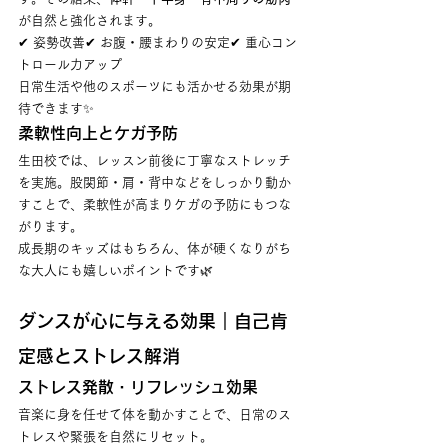
が自然と強化されます。
✔ 姿勢改善✔ お腹・腰まわりの安定✔ 重心コン
トロール力アップ
日常生活や他のスポーツにも活かせる効果が期
待できます✨
柔軟性向上とケガ予防
生田校では、レッスン前後に丁寧なストレッチ
を実施。股関節・肩・背中などをしっかり動か
すことで、柔軟性が高まりケガの予防にもつな
がります。
成長期のキッズはもちろん、体が硬くなりがち
な大人にも嬉しいポイントです🌿
ダンスが心に与える効果｜自己肯
定感とストレス解消
ストレス発散・リフレッシュ効果
音楽に身を任せて体を動かすことで、日常のス
トレスや緊張を自然にリセット。