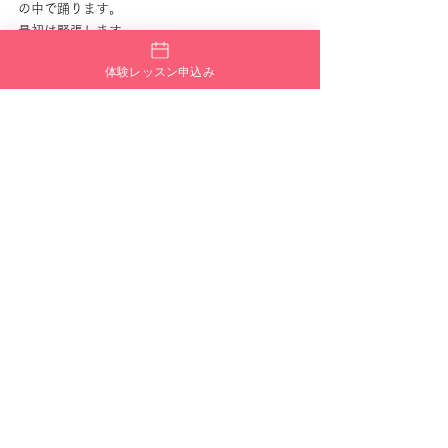
の中で踊ります。
最初は緊張します。
でも終わる頃には、
体験レッスン申込み
楽しかった！
また出たい！
という声も多くあります。
妙典は暮らしやすい街
妙典は、
大型商業施設
公園
住宅街
教育施設
も充実。
さらに東西線利用で都心アクセスも良好。
習い事環境としても人気があります。
妙典・行徳・南行徳は通いやすい
妙典駅
行徳駅
南行徳駅