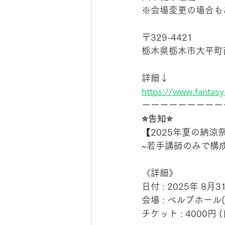
※会場変更の場合も
〒329-4421
栃木県栃木市大平町西
詳細↓
https://www.fantasy-
ーーーーーーーーー
⭐️告知⭐️
【2025年夏の納涼
~若手講師のみで構
《詳細》
日付 : 2025年 8月3
会場 : ベルブホール(
チケット : 4000円 