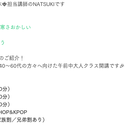
栃木🍓担当講師のNATSUKIです
の寒さおかしい
違う
のご紹介！
40〜60代の方々へ向けた午前中大人クラス開講です🎉
50分）
50分）
50分）
OP&KPOP
家族割／兄弟割あり）