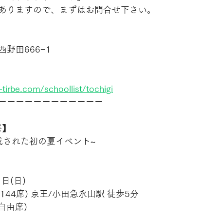
ありますので、まずはお問合せ下さい。
野田666−1
tirbe.com/schoollist/tochigi
ーーーーーーーーーーーー
祭】
成された初の夏イベント~
1日(日) 
144席) 京王/小田急永山駅 徒歩5分 
(自由席) 