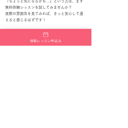
「ちょっと気になるかも…」という方は、まず
無料体験レッスンを試してみませんか？
実際の雰囲気を見てみれば、きっと安心して通
えると感じるはずです！
📲 無料体験予約はこちら（LINEで簡単予約）
🌐 FANTASY TRIBEの詳細はこちら
体験レッスン申込み
ダンスで毎日がもっと楽しくなる！
FANTASY TRIBEは、「ダンスを始めてみた
い！」という気持ちにやさしく寄り添ってくれ
るダンススクール。
世田谷・下高井戸エリアで、新しい自分を見つ
けてみませんか？
初心者でも、ブランクがあっても、大丈夫。
最初の一歩を踏み出すあなたを、FANTASY 
TRIBEが応援します！