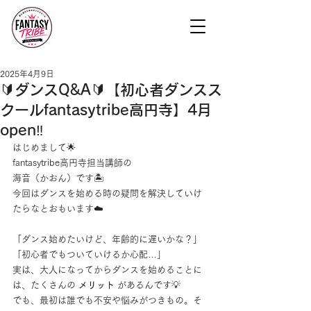
2025年4月9日
🔰ダンスQ&A🔰【初心者ダンスス
クールfantasytribe高円寺】4月
open‼︎
はじめまして🌟
fantasytribe高円寺担当講師の
海音（かおん）です🏝️
今回はダンスを始める時の疑問を解決していけ
たらなとおもいます☁️
「ダンス始めたいけど、年齢的に遅いかな？」
「初心者でもついていけるか心配…」
実は、大人になってからダンスを始めることに
は、たくさんの 
メリット
 があるんです💡
でも、最初は誰でも不安や悩みがつきもの。そ