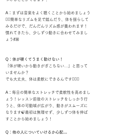
A：
まずは音楽をよく聴くことから始めましょう
👂🏻簡単なリズムを足で踏んだり、体を揺らして
みるだけで、だんだんリズム感が養われます！
慣れてきたら、少しずつ動きに合わせてみまし
ょう💃🏼
Q：体が硬くてうまく動けない！
「体が硬いから動きがぎこちない…」と思って
いませんか？
でも大丈夫、体は柔軟にできるんです🧘🏼‍♀️
A：
毎日の簡単なストレッチで柔軟性を高めまし
ょう！レッスン前後のストレッチをしっかり行
うと、体の可動域が広がり、動きがスムーズに
なります🍃最初は無理せず、少しずつ体を伸ば
すことから始めましょう！
Q：他の人についていけるか心配…