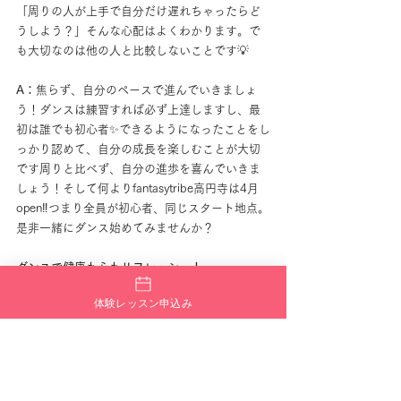
「周りの人が上手で自分だけ遅れちゃったらど
うしよう？」そんな心配はよくわかります。で
も大切なのは他の人と比較しないことです💡
A：
焦らず、自分のペースで進んでいきましょ
う！ダンスは練習すれば必ず上達しますし、最
初は誰でも初心者✨できるようになったことをし
っかり認めて、自分の成長を楽しむことが大切
です周りと比べず、自分の進歩を喜んでいきま
しょう！そして何よりfantasytribe高円寺は4月
open‼︎つまり全員が初心者、同じスタート地点。
是非一緒にダンス始めてみませんか？
ダンスで健康も心もリフレッシュ！
まずは 
無料体験レッスン
 から、お待ちしていま
体験レッスン申込み
す🤲🏻
fantasytribe高円寺
📍 
コミュニティふらっと馬橋
（施設状況により変更あり）