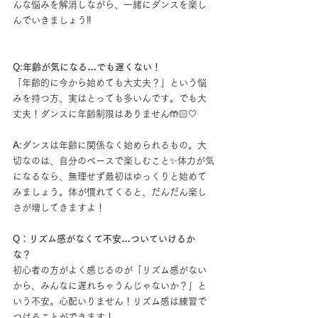
んな悩みを解消しながら、一緒にダンスを楽し
んでいきましょう‼︎
Q:年齢が気になる…でも遅くない！
「年齢的に今から始めても大丈夫？」という悩
みを持つ方、実はとっても多いんです。でも大
丈夫！ダンスに年齢制限はありません🤲🏻🤍
A:
ダンスは年齢に関係なく始められるもの。大
切なのは、自分のペースで楽しむこと✨体力が気
になるなら、無理せず最初はゆっくりと始めて
みましょう。体が慣れてくると、だんだん楽し
さが増してきますよ！
Q：リズム感がなくて不安…ついていけるか    
な？
初心者の方がよく感じるのが「リズム感がない
から、みんなに遅れちゃうんじゃないか？」と
いう不安。心配いりません！リズム感は練習で
つけることができます！