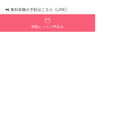
📲 無料体験の予約はこちら（LINE）
🌐 FANTASY TRIBE公式サイトはこちら
体験レッスン申込み
■ まとめ：ダンスをきっかけに、仲間ができる
人生を。
FANTASY TRIBEは、ただダンスを学ぶ場所では
なく、人生をちょっと豊かにしてくれる“つなが
りの場”。
仲間と一緒に汗を流し、笑い合い、同じ目標に
向かって進む時間は、何ものにも代えがたい価
値があります。
「自分の居場所がほしかった」
「誰かと一緒に楽しいことをしたい」
そんなあなたに、FANTASY TRIBEの扉はいつで
も開かれています。