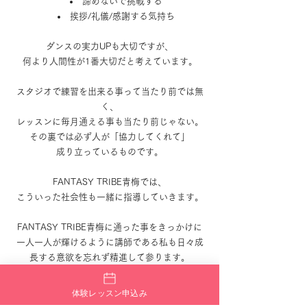
諦めないで挑戦する
挨拶/礼儀/感謝する気持ち
ダンスの実力UPも大切ですが、
何より人間性が1番大切だと考えています。
スタジオで練習を出来る事って当たり前では無
く、
レッスンに毎月通える事も当たり前じゃない。
その裏では必ず人が「協力してくれて」
成り立っているものです。
FANTASY TRIBE青梅では、
こういった社会性も一緒に指導していきます。
FANTASY TRIBE青梅に通った事をきっかけに
一人一人が輝けるように講師である私も日々成
長する意欲を忘れず精進して参ります。
現在、8月OPEN記念として
体験レッスン申込み
3回無料体験レッスンキャンペーンを実施中で