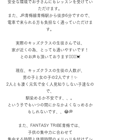
安全な環境でお子さんにもレッスンを受けてい
ただけます。
また、JR青梅線青梅駅から徒歩6分ですので、
電車で来られる方も負担なく通っていただけま
す。
実際のキッズクラスの生徒さんでは、
家が近くの為、とっても通いやすいです！
とのお声も頂いております🙆🏻‍♀️💓
現在、キッズクラスの生徒の人数が、
男の子と女の子の2人です！✨
2人とも凄く元気で全く人見知りしない子達なの
で、
馴染めるか不安です、、。
という子でもいつの間にかなかよくなっめるか
もしれないです、、😂💭
また、FANTASY TRIBE青梅では、
子供の集中力に合わせて
集中する時間と休憩時間のメリハリを付けてレ