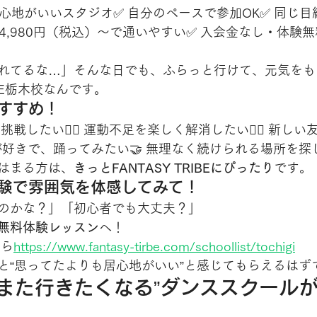
居心地がいいスタジオ✅ 自分のペースで参加OK✅ 同じ
4,980円（税込）〜で通いやすい✅ 入会金なし・体験
れてるな…」そんな日でも、ふらっと行けて、元気をも
IBE栃木校なんです。
おすすめ！
挑戦したい🧘‍♀️ 運動不足を楽しく解消したい👯‍♀️ 新し
音楽が好きで、踊ってみたい🤝 無理なく続けられる場所を
はまる方は、
きっとFANTASY TRIBEにぴったり
です。
体験で雰囲気を体感してみて！
のかな？」「初心者でも大丈夫？」
無料体験レッスン
へ！
ちら
https://
www.fantasy-tirbe.com/schoollist/tochigi
と“思ってたよりも居心地がいい”と感じてもらえるはずで
“また行きたくなる”ダンススクール