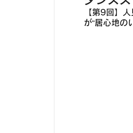
【第9回】人見
が“居心地の