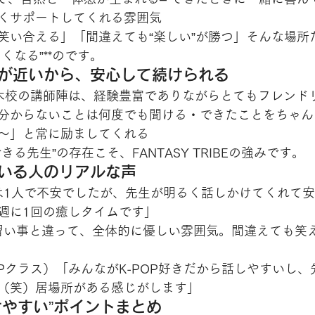
くサポートしてくれる雰囲気
笑い合える」「間違えても“楽しい”が勝つ」そんな場所だ
くなる”**のです。
離が近いから、安心して続けられる
IBE栃木校の講師陣は、経験豊富でありながらとてもフレンド
分からないことは何度でも聞ける・できたことをちゃん
〜」と常に励ましてくれる
る先生”の存在こそ、FANTASY TRIBEの強みです。
ている人のリアルな声
最初は1人で不安でしたが、先生が明るく話しかけてくれて
週に1回の癒しタイムです」
他の習い事と違って、全体的に優しい雰囲気。間違えても笑
-POPクラス）「みんながK-POP好きだから話しやすいし
（笑）居場所がある感じがします」
けやすい”ポイントまとめ