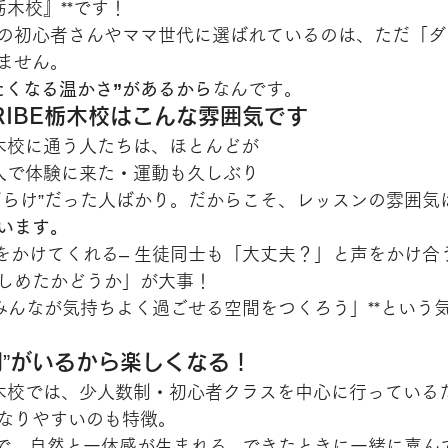
E栃木校』**です！
の初心者さんやママ世代に選ばれているのは、ただ「ダ
ません。
たくなる温かさ”があるから
なんです。
 TRIBE栃木校はこんな雰囲気です
BE栃木校に通う人たちは、ほとんどが
人で体験に来た・運動も久しぶり
だらけ”だった人ばかり。だからこそ、レッスンの雰囲気
います。
をかけてくれる– 生徒同士も「大丈夫？」と声をかけ合う
しめたかどうか」が大事！
「みんなが気持ちよく過ごせる空間をつくろう」**という
間”がいるから楽しくなる！
IBE栃木校では、少人数制・初心者クラスを中心に行ってい
なりやすいのも特徴。
で、自然と一体感が生まれる– できたときに一緒に喜んで