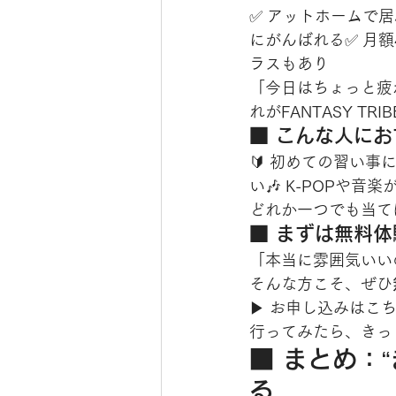
✅ アットホームで
にがんばれる✅ 月額
ラスもあり
「今日はちょっと疲
れがFANTASY TR
■ こんな人に
🔰 初めての習い事に
い🎶 K-POPや
どれか一つでも当て
■ まずは無料
「本当に雰囲気いい
そんな方こそ、ぜひ
▶ お申し込みはこ
行ってみたら、きっ
■ まとめ：
る