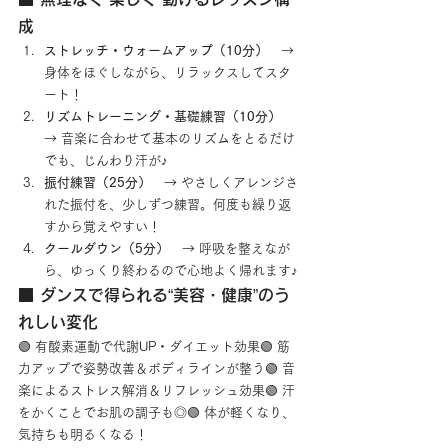
成
ストレッチ・ウォームアップ（10分）
　→ 
身体をほぐしながら、リラックスしてスタ
ート！
リズムトレーニング・基礎練習（10分）
→ 音楽に合わせて基本のリズムをとるだけ
でも、じんわり汗が♪
振付練習（25分）
　→ やさしくアレンジさ
れた振付を、少しずつ練習。何度も繰り返
すから覚えやすい！
クールダウン（5分）
　→ 呼吸を整えなが
ら、ゆっくり終わるので心地よく帰れます♪
■ ダンスで得られる“美容・健康”のう
れしい変化
🟢 有酸素運動で代謝UP・ダイエット効果🟢 筋
力アップで姿勢改善＆ボディラインが整う🟢 音
楽によるストレス解消＆リフレッシュ効果🟢 汗
をかくことでお肌の調子も◎🟢 体が軽くなり、
気持ちも明るくなる！