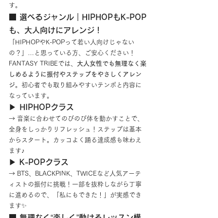
す。
■ 選べるジャンル｜HIPHOPもK-POP
も、大人向けにアレンジ！
「HIPHOPやK-POPって若い人向けじゃない
の？」…と思っている方、ご安心ください！
FANTASY TRIBEでは、
大人女性でも無理なく楽
しめるように振付やステップをやさしくアレン
ジ
。初心者でも取り組みやすいテンポと内容に
なっています。
▶ HIPHOPクラス
→ 音楽に合わせてのびのび体を動かすことで、
全身をしっかりリフレッシュ！ステップは基本
からスタート。カッコよく踊る達成感も味わえ
ます♪
▶ K-POPクラス
→ BTS、BLACKPINK、TWICEなど人気アーテ
ィストの振付に挑戦！一部を抜粋しながら丁寧
に進めるので、「私にもできた！」が実感でき
ます✨
■ 無理なく“楽しく”動けるレッスン構