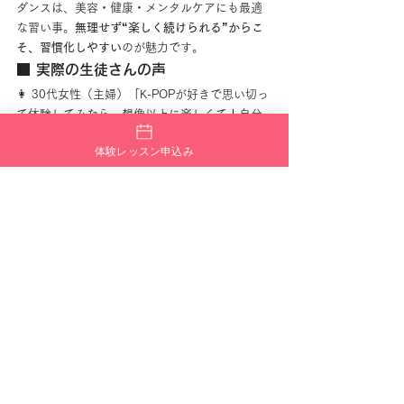
ダンスは、美容・健康・メンタルケアにも最適
な習い事。
無理せず“楽しく続けられる”からこ
そ、習慣化しやすい
のが魅力です。
■ 実際の生徒さんの声
👩 30代女性（主婦）「K-POPが好きで思い切っ
て体験してみたら、想像以上に楽しくて！自分
の時間ができて気持ちにも余裕が出てきまし
体験レッスン申込み
た」
👩 40代女性（パート勤務）「運動不足が気にな
っていたけど、ハードすぎず心地いい疲れ。終
わった後は気持ちがすっきりします！」
👩 50代女性（会社員）「若い人ばかりだったら
どうしようと不安でしたが、同世代の方も多く
て安心。アットホームな雰囲気が嬉しいです」
■ 続けやすさも人気の理由
FANTASY TRIBE栃木校は、続けやすい環境が整
っています！
✅ 月額4,980円（税込）〜の通いやすい価格✅ 
入会金なし✅ 無料体験レッスンあり✅ 栃木市中
心部でアクセス良好✅ 駐車場ありで通いやすい