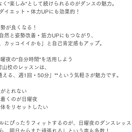
なく“楽しみ”として続けられるのがダンスの魅力。
ダイエット・体力UPにも効果的！
＆姿勢が良くなる！
自然と姿勢改善・筋力UPにもつながり、
、カッコイイかも」と自己肯定感もアップ。
曜夜の“自分時間”を活用しよう
BE東村山校のレッスンは、
通える、週1回・50分」**という気軽さが魅力です。
間がとれない
ち着くのが日曜夜
と体をリセットしたい
ルにぴったりフィットするのが、日曜夜のダンスレッス
ら、明日からまた頑張れる」という声も多数！