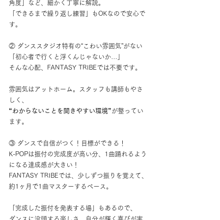
角度」など、細かく丁寧に解説。
「できるまで繰り返し練習」もOKなので安心で
す。
② ダンススタジオ特有の“こわい雰囲気”がない
「初心者で行くと浮くんじゃないか…」
そんな心配、FANTASY TRIBEでは不要です。
雰囲気はアットホーム。スタッフも講師もやさ
しく、
“わからないことを聞きやすい環境”
が整ってい
ます。
③ ダンスで自信がつく！目標ができる！
K-POPは振付の完成度が高い分、1曲踊れるよう
になる達成感が大きい！
FANTASY TRIBEでは、少しずつ振りを覚えて、
約1ヶ月で1曲マスターするペース。
「完成した振付を発表する場」もあるので、
ダンスに没頭する楽しさ、自分が輝く喜びが実