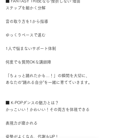
■ FANTASY TRIBEなら“挫折しない”理由
ステップを細かく分解
音の取り方を1から指導
ゆっくりペースで進む
1人で悩まないサポート体制
何度でも質問OKな講師陣
「ちょっと踊れたかも…！」の瞬間を大切に、
あなたの“踊れる自分”を一緒に育てていきます。
■ K-POPダンスの魅力とは？
かっこいい！かわいい！その両方を体現できる
表現力が磨かれる
姿勢がよくなる、代謝もUP！