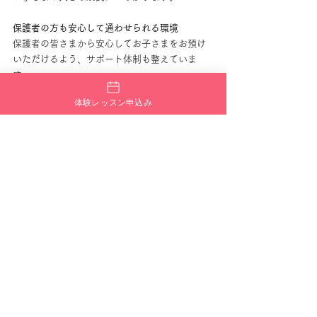
保護者の方も安心して通わせられる環境
保護者の皆さまから安心してお子さまをお預け
いただけるよう、サポート体制も整えていま
す。
よくあるご質問
体験レッスン申込み
Q. ダンス未経験でも大丈夫ですか？
はい。初心者専門なので安心して始められま
す。
Q. 体験レッスンはありますか？
無料で体験できます。
Q. 服装は？
動きやすい服装でお越しください。
Q. 持ち物は？
水筒・タオル・室内シューズをご持参くださ
い。
Q. 見学できますか？
キッズクラスはレッスン終了5分前からご入室い
ただけます。