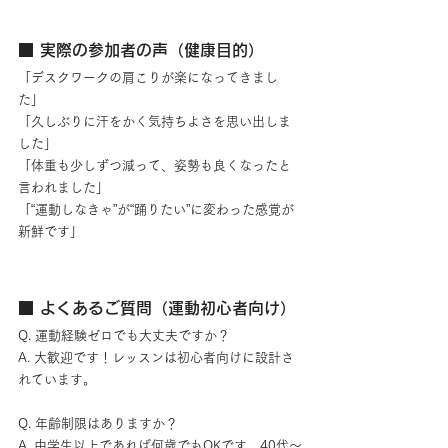
■ 実際の参加者の声（健康目的）
「デスクワークの肩こりが楽になってきまし
た」
「久しぶりに汗をかく気持ちよさを思い出しま
した」
「体重も少しずつ減って、姿勢も良くなったと
言われました」
「“運動しなきゃ”が“踊りたい”に変わった感覚が
新鮮です」
■ よくあるご質問（運動初心者向け）
Q. 運動経験ゼロでも大丈夫ですか？
A. 大歓迎です！レッスンは初心者向けに設計さ
れています。
Q. 年齢制限はありますか？
A. 中学生以上であれば何歳でもOKです。40代〜