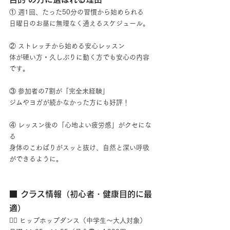
① 週1回、たった50分の習慣から始められる
日曜日のお昼に無理なく通えるスケジュール。
② ストレッチから始める安心レッスン
体が硬い方・久しぶりに動く方でも安心の内容
です。
③ 参加者の7割が「完全未経験」
ジムやヨガが続かなかった方にも好評！
④ レッスン後の「心地よい疲労感」がクセにな
る
身体のこわばりがスッと抜け、自然と深い呼吸
ができるように。
■ クラス情報（初心者・健康目的に最
適）
🧍‍♀️ ヒップホップダンス（中学生～大人対象）